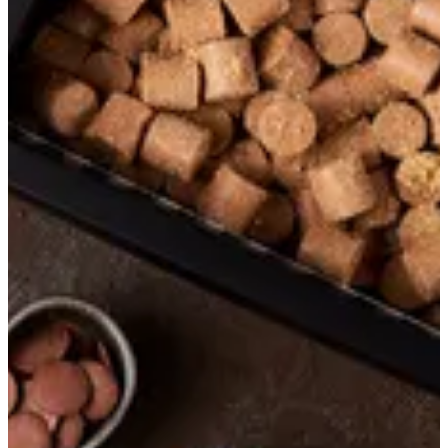
حلويات
حلويات
موالح
حلويات
كيكة