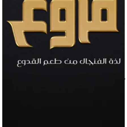
كيكة
كيك ، خلطة كريمه ، طبقة كاكاو. تكفي 8 إلى 10 أشخاص
10 د.ك
تعليمات خاصة