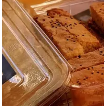
كيك ناشف
كيك ناشف بالحبوب حجم العلبة 500 جرام تقريبا
2.5 د.ك
تعليمات خاصة
أضف للسلَة